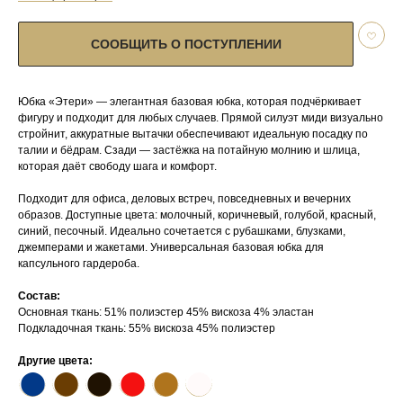
СООБЩИТЬ О ПОСТУПЛЕНИИ
Юбка «Этери» — элегантная базовая юбка, которая подчёркивает
фигуру и подходит для любых случаев. Прямой силуэт миди визуально
стройнит, аккуратные вытачки обеспечивают идеальную посадку по
талии и бёдрам. Сзади — застёжка на потайную молнию и шлица,
которая даёт свободу шага и комфорт.
Подходит для офиса, деловых встреч, повседневных и вечерних
образов. Доступные цвета: молочный, коричневый, голубой, красный,
синий, песочный. Идеально сочетается с рубашками, блузками,
джемперами и жакетами. Универсальная базовая юбка для
капсульного гардероба.
Состав:
Основная ткань: 51% полиэстер 45% вискоза 4% эластан
Подкладочная ткань: 55% вискоза 45% полиэстер
Другие цвета:
⬤
⬤
⬤
⬤
⬤
⬤