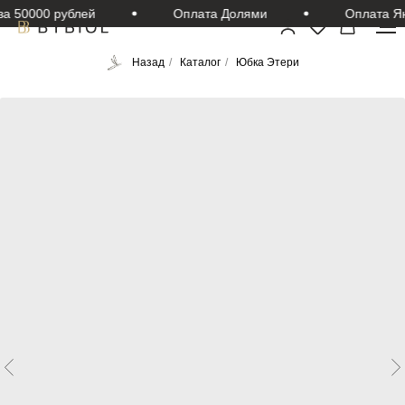
 50000 рублей
Оплата Долями
Оплата Янд
Назад
/
Каталог
/
Юбка Этери