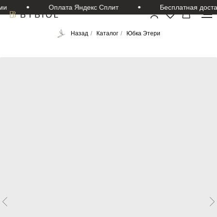
и
Оплата Яндекс Сплит
Бесплатная достав
Назад
/
Каталог
/
Юбка Этери