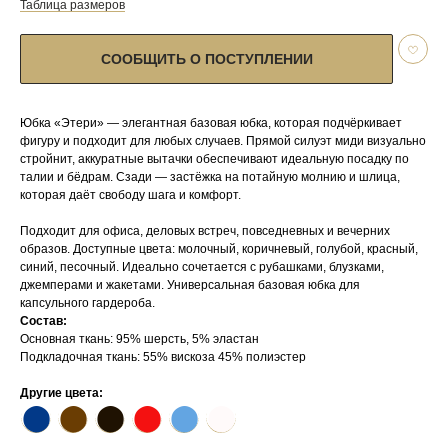
Таблица размеров
СООБЩИТЬ О ПОСТУПЛЕНИИ
Юбка «Этери» — элегантная базовая юбка, которая подчёркивает
фигуру и подходит для любых случаев. Прямой силуэт миди визуально
стройнит, аккуратные вытачки обеспечивают идеальную посадку по
талии и бёдрам. Сзади — застёжка на потайную молнию и шлица,
которая даёт свободу шага и комфорт.
Подходит для офиса, деловых встреч, повседневных и вечерних
образов. Доступные цвета: молочный, коричневый, голубой, красный,
синий, песочный. Идеально сочетается с рубашками, блузками,
джемперами и жакетами. Универсальная базовая юбка для
капсульного гардероба.
Состав:
Основная ткань: 95% шерсть, 5% эластан
Подкладочная ткань: 55% вискоза 45% полиэстер
Другие цвета:
⬤
⬤
⬤
⬤
⬤
⬤