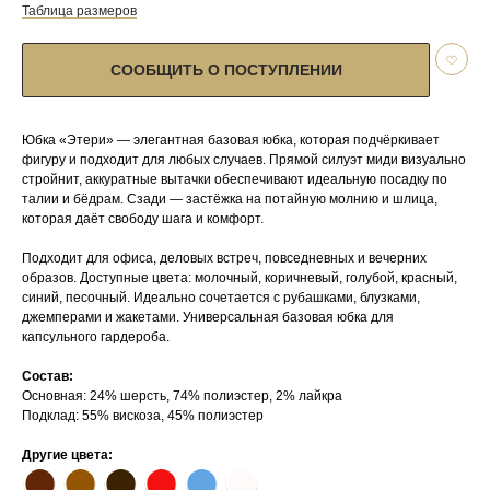
Таблица размеров
СООБЩИТЬ О ПОСТУПЛЕНИИ
Юбка «Этери» — элегантная базовая юбка, которая подчёркивает
фигуру и подходит для любых случаев. Прямой силуэт миди визуально
стройнит, аккуратные вытачки обеспечивают идеальную посадку по
талии и бёдрам. Сзади — застёжка на потайную молнию и шлица,
которая даёт свободу шага и комфорт.
Подходит для офиса, деловых встреч, повседневных и вечерних
образов. Доступные цвета: молочный, коричневый, голубой, красный,
синий, песочный. Идеально сочетается с рубашками, блузками,
джемперами и жакетами. Универсальная базовая юбка для
капсульного гардероба.
Состав:
Основная: 24% шерсть, 74% полиэстер, 2% лайкра
Подклад: 55% вискоза, 45% полиэстер
Другие цвета:
⬤
⬤
⬤
⬤
⬤
⬤