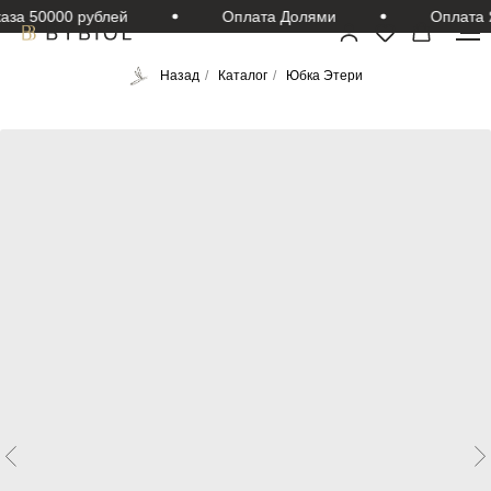
за 50000 рублей
Оплата Долями
Оплата Я
Назад
/
Каталог
/
Юбка Этери