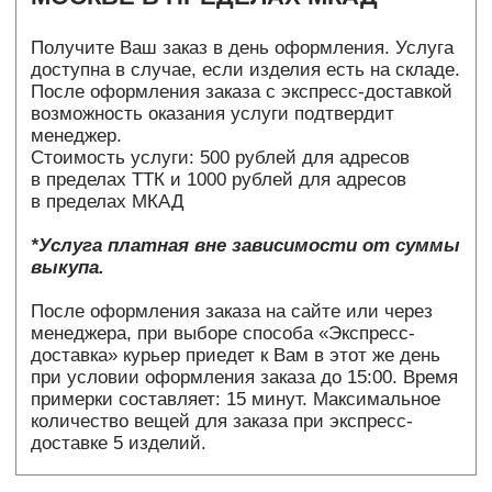
Покупателем товар.
Возврат товара осуществляется за счет клиента,
любым из перечисленных ниже способов:
Через курьерскую службу доставки (за счет
клиента). Изделие необходимо направить в
коробке, в которой пришел заказ, по адресу : г.
Москва, ул. Гарибальди д.6/1, контактный
номер телефона для связи: +7 985 213-33-00.
Адресно, любой курьерской службой до двери,
КРОМЕ отправления обыкновенной посылкой
Почтой России. Для получения заявления на
возврат - обратитесь в нашу службу
поддержки по номеру телефону указанному
ранее или на почту
info@bybiol.ru
, указав тему
письма “Возврат”
Самостоятельно в шоу-рум, предварительно
согласовав время с менеджером по телефону
+7 985 213-33-00. При себе необходимо иметь
чек и паспорт.
В случае, если клиент оплачивал покупку
наличными в шоуруме, а на момент возврата
товара в кассе нет достаточного количества
средств для совершения возврата уплаченной
суммы - Магазин обязан осуществить возврат
в течение 3х дней на расчетный счет
указанный покупателем в заявлении о
возврате.
Когда вернутся денежные средства:
Мы обработаем Ваш возврат в течение 5 дней
с момента получения посылки. Отсчет данного
срока начинается на следующий день после
того, как Вы вернули товар в шоурум. Если Вы