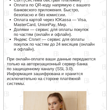
Мы понимаем, как важно, чтобы изделие
идеально подошло. Поэтому для клиентов
BYBIOL доступна возможность оплаты после
примерки любым из способов, перечисленных
выше.
Эта опция действует:
— при курьерской доставке по Москве;
— при получении заказа в ПВЗ по всей
России;
❗ В точках продаж мультибрендовых
магазинов, где представлен наш бред BYBIOL,
эта опция недоступна.
Вы оплачиваете только те изделия, которые
подошли и понравились.
Никаких «котов в мешке» только осознанный
выбор после примерки.
С условиями по количеству изделий
и стоимости доставки можно ознакомиться
в разделе «Доставка».