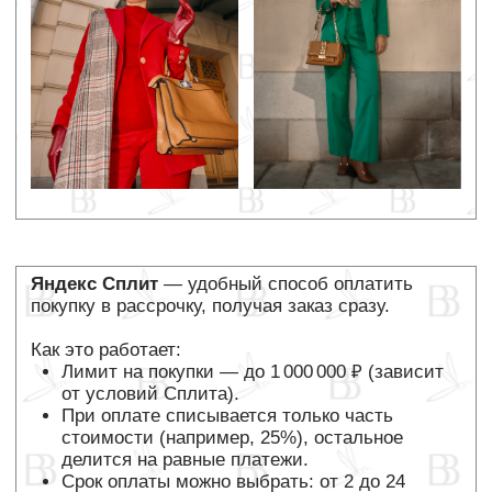
ДОСТАВКА ЗАКАЗОВ
Способы доставки:
экспресс-доставка
курьерская доставка;
самовывоз из ПВЗ или постамата;
Вы можете заказать до 5 товаров в одном заказе
для любого вида доставки.
ЭКСПРЕСС-ДОСТАВКА
С ПРИМЕРКОЙ
В ДЕНЬ
ОФОРМЛЕНИЯ ЗАКАЗА ПО
МОСКВЕ В ПРЕДЕЛАХ МКАД
Получите Ваш заказ в день оформления. Услуга
доступна в случае, если изделия есть на складе.
После оформления заказа с экспресс-доставкой