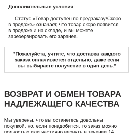
вызвали курьера за возвратом, отсчет
начинается на следующий день после
поступления товара на наш склад. После
одобрения возврата мы перечислим денежные
средства за товар на карту или банковский
счет, с которой был оплачен заказ на
официальном сайте.
Обращаем Ваше внимание, что срок возврата
денежных средств зависит от скорости
обработки операции вашим Банком и может
достигать 30 банковских дней. Средний срок
возврата от 3 до 14 рабочих дней. В случае
проблем с прохождением платежа мы
свяжемся с Вами для уточнения реквизитов.
Возврат денежных средств:
В случае, если доставленный Заказ оказался
ненадлежащего качества вследствие
производственного брака, клиент вправе
вернуть его либо обменять на аналогичный
товар надлежащего качества.
Возврат переведенных средств, производится
на ваш банковский счет в течение 5-30
рабочих дней (срок зависит от банка, который
выдал вашу банковскую карту).
В случае возврата товара ненадлежащего
качества возврату подлежит также стоимость
доставки и обратной пересылки в случае их
оплаты клиентом. При этом клиент обязан
предоставить оригинал чека, или другого
документа, фиксирующего стоимость доставки,
или обратной пересылки товара ненадлежащего