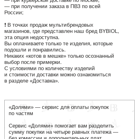
Яндекс Сплит
— удобный способ оплатить
покупку в рассрочку, получая заказ сразу.
Как это работает:
Лимит на покупки — до 1 000 000 ₽ (зависит
от условий Сплита).
При оплате списывается только часть
стоимости (например, 25%), остальное
делится на равные платежи.
Срок оплаты можно выбрать: от 2 до 24
месяцев.
До 2 месяцев — без переплат, на более
длинные сроки — с небольшой доплатой.
Платежи списываются автоматически
с вашей карты.
Преимущества:
Всё онлайн, без заявок и паспортных
данных.
Прозрачный график платежей доступен