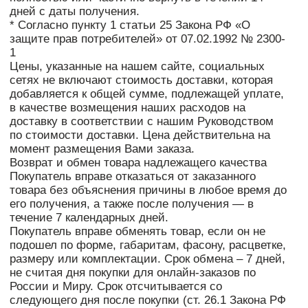
качества. Срок зачисления средств на счет
клиента зависит от сроков, установленных
внутренним регламентом соответствующих
банков.
При наличии спора о причинах возникновения
недостатков или факте использования товара
и сохранности его товарного вида будет
проведена независимая экспертиза товара.
При отказе от Товара и его возврате с
помощью курьерских и почтовых служб,
возврат Клиенту денежных средств
осуществляется путем перечисления
соответствующей суммы способом,
указанным в заявлении на возврат:
1) На карту, согласно реквизитам, указанным в
заявлении на возврат;
2) На банковский счет, согласно реквизитам,
указанным в заявлении на возврат;
При отказе от Товара и его возврате в пункт
самовывоза, возврат Клиенту денежных средств,
осуществляется путем выдачи наличных
денежных средств через кассу, в случае если
оплата осуществлялась Клиентом наличными
денежными средствами, или путем перечисления
соответствующей суммы способом, указанным в
заявлении на возврат:
1) На карту, согласно реквизитам, указанным в
заявлении на возврат;
2) На банковский счет, согласно реквизитам,
указанным в заявлении на возврат;
Возврат наличных денежных средств
осуществляется только лицу, указанному в