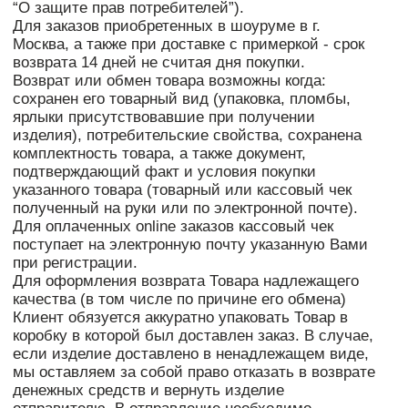
заявлении на возврат, либо лицу,
уполномоченному на получение денежных
средств нотариально удостоверенной
ВЕРНУТЬСЯ НАЗАД
КАТАЛОГ
LOOKBOOK
О БРЕНД
доверенностью.
УЗНАВАЙ НОВОСТИ,
ПЕРВЫМ!
Секретные распродажи и специальные
предложения только для подписчиков рассылки
Введите ваш e-mail:
Я даю согласие на
новостную рассылку
ПОДПИСАТЬСЯ