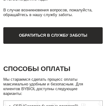
клиентов BYBIOL доступны следующие
варианты:
СБП (Система быстрых платежей)
Оплата по QR-коду напрямую с вашего
банковского приложения. Быстро,
безопасно и без комиссии.
Оплата картой через ЮKassa — Visa,
MasterCard, UnionPay, Мир.
Долями — сервис для оплаты покупок
по частям (онлайн и офлайн).
Яндекс Сплит — сервис для оплаты
покупок по частям до 24 месяцев (онлайн
и офлайн).
При онлайн-оплате ваши данные передаются
только на авторизационный сервер банка
по защищенному каналу (SSL 3.0).
Информация зашифрована и хранится
исключительно на стороне платёжной
системы.