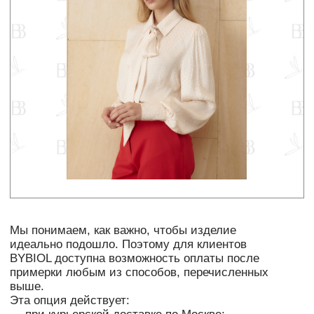
«Долями» — сервис для оплаты покупок
по частям
Сервис «Долями» помогает вам разделить
сумму покупки на четыре равных платежа —
без комиссии и дополнительных плат.
Покупку получите сразу после оплаты
первой части. Сегодня оплачиваете только
25% стоимости покупки, остальное — тремя
платежами раз в 2 недели.
Как воспользоваться:
Сформируйте корзину с покупками
на сайте до 70 000 рублей;
Выберите способ оплаты — нажмите
кнопку «Долями» или «Оплатить
Долями»;
Укажите номер телефона, ФИО, дату
рождения и email.
Оплатите 25% стоимости покупки онлайн
картой любых платёжных систем, Apple
Pay и Google Pay.
Оставшиеся три части спишутся
автоматически с шагом в две недели.