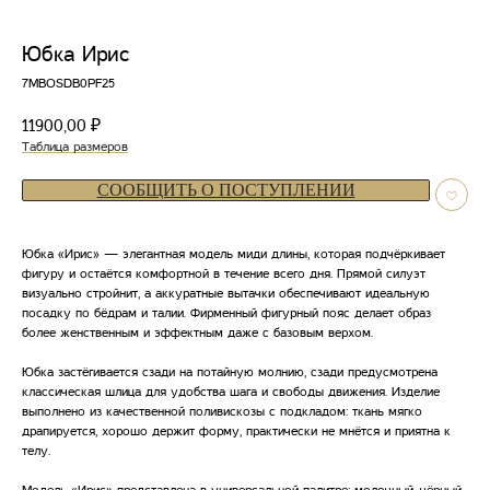
Юбка Ирис
7MBOSDB0PF25
11900,00
₽
Таблица размеров
СООБЩИТЬ О ПОСТУПЛЕНИИ
Юбка «Ирис» — элегантная модель миди длины, которая подчёркивает
фигуру и остаётся комфортной в течение всего дня. Прямой силуэт
визуально стройнит, а аккуратные вытачки обеспечивают идеальную
посадку по бёдрам и талии. Фирменный фигурный пояс делает образ
более женственным и эффектным даже с базовым верхом.
Юбка застёгивается сзади на потайную молнию, сзади предусмотрена
классическая шлица для удобства шага и свободы движения. Изделие
выполнено из качественной поливискозы с подкладом: ткань мягко
драпируется, хорошо держит форму, практически не мнётся и приятна к
телу.