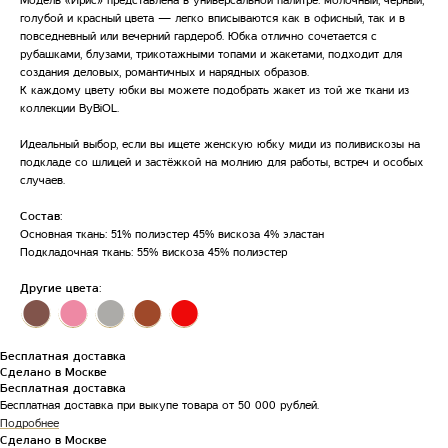
Модель «Ирис» представлена в универсальной палитре: молочный, чёрный,
голубой и красный цвета — легко вписываются как в офисный, так и в
повседневный или вечерний гардероб. Юбка отлично сочетается с
рубашками, блузами, трикотажными топами и жакетами, подходит для
создания деловых, романтичных и нарядных образов.
К каждому цвету юбки вы можете подобрать жакет из той же ткани из
коллекции ByBiOL.
Идеальный выбор, если вы ищете женскую юбку миди из поливискозы на
подкладе со шлицей и застёжкой на молнию для работы, встреч и особых
КАТАЛОГ
LOOKBOOK
О БРЕНД
случаев.
Состав:
Основная ткань: 51% полиэстер 45% вискоза 4% эластан
Подкладочная ткань: 55% вискоза 45% полиэстер
УЗНАВАЙ НОВОСТИ,
Другие цвета:
ПЕРВЫМ!
⬤
⬤
⬤
⬤
⬤
Секретные распродажи и специальные
предложения только для подписчиков рассылки
Бесплатная доставка
Сделано в Москве
Введите ваш e-mail:
Бесплатная доставка
Бесплатная доставка при выкупе товара от 50 000 рублей.
Подробнее
Сделано в Москве